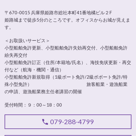
〒670-0015 兵庫県姫路市総社本町41番地橘ビル２F
姫路城まで徒歩5分のところです。オフィスからお城が見えま
す。
＜お取扱いサービス＞
小型船舶免許更新、小型船舶免許失効再交付、小型船舶免許
紛失再交付
小型船舶免許訂正（住所/本籍地/氏名）、海技免状更新・再交
付など（航海・機関・通信）
小型船舶免許新規取得（1級ボート免許/2級ボボート免許/特
殊小型免許） 旅客船業・遊漁船業
の申請、遊漁船業務主任者講習の開催
受付時間：９：00～18：00
079-288-4799