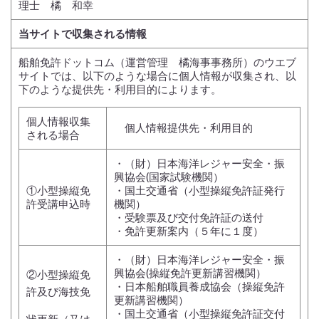
理士 橘 和幸
当サイトで収集される情報
船舶免許ドットコム（運営管理 橘海事事務所）のウエブ
サイトでは、以下のような場合に個人情報が収集され、以
下のような提供先・利用目的によります。
個人情報収集
個人情報提供先・利用目的
される場合
・（財）日本海洋レジャー安全・振
興協会(国家試験機関）
①小型操縦免
・国土交通省（小型操縦免許証発行
許受講申込時
機関）
・受験票及び交付免許証の送付
・免許更新案内（５年に１度）
・（財）日本海洋レジャー安全・振
興協会(操縦免許更新講習機関）
②小型操縦免
・日本船舶職員養成協会（操縦免許
許及び海技免
更新講習機関）
・国土交通省（小型操縦免許証交付