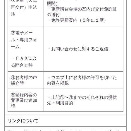
状
更新（又は
機関）
再交付）申込
・更新講習会場の案内び交付免許証
時
の送付
・免許更新案内（５年に１度）
③電子メー
ル・専用フォ
ーム
・お問い合わせに対するご返信
・ＦＡＸ
によ
る問合せ時
④お客様の声
・ウエブ上にお客様の許可を頂いた
紹介時
内容を掲載
⑤登録内容の
・上記①〜④までのそれぞれの提供
変更及び追加
先・利用目的
時
リンクについて