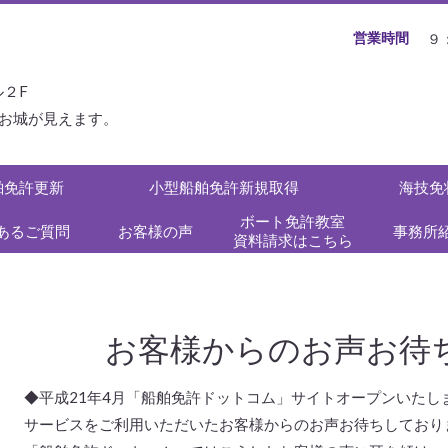
営業時間
９：
ム
ル２F
お城が見えます。
舶免許更新
小型船舶免許新規取得
海技免
ボート免許教室
あるご質問
お客様の声
事務所
資料請求はこちら
お客様からのお声お待
◆平成21年4月「船舶免許ドットコム」サイトオープンいたし
サービスをご利用いただいたお客様からのお声お待ちしており