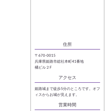
住所
〒670-0015
兵庫県姫路市総社本町41番地
橘ビル２F
アクセス
姫路城まで徒歩5分のところです。オフ
ィスからお城が見えます。
営業時間