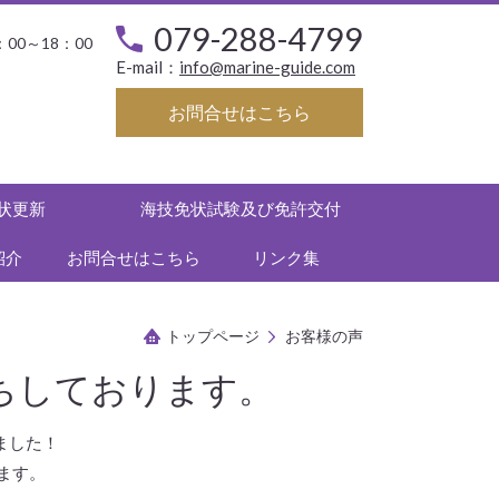
079-288-4799
00～18：00
E-mail：
info@marine-guide.com
お問合せはこちら
状更新
海技免状試験及び免許交付
紹介
お問合せはこちら
リンク集
トップページ
お客様の声
ちしております。
ました！
ます。