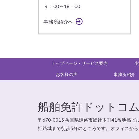
９：00～18：00
事務所紹介へ
トップページ・サービス案内
小
お客様の声
事務所紹介
船舶免許ドットコ
〒670-0015 兵庫県姫路市総社本町41番地橘ビ
姫路城まで徒歩5分のところです。オフィスから