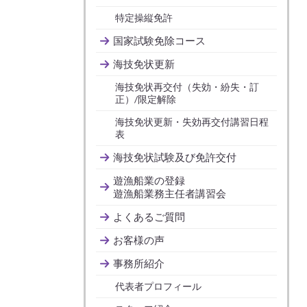
特定操縦免許
国家試験免除コース
海技免状更新
海技免状再交付（失効・紛失・訂
正）/限定解除
海技免状更新・失効再交付講習日程
表
海技免状試験及び免許交付
遊漁船業の登録
遊漁船業務主任者講習会
よくあるご質問
お客様の声
事務所紹介
代表者プロフィール