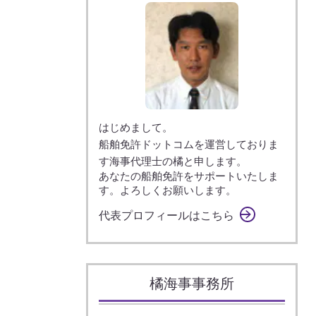
はじめまして。
船舶免許ドットコムを運営しておりま
す海事代理士の橘と申します。
あなたの船舶免許をサポートいたしま
す。よろしくお願いします。
代表プロフィールはこちら
橘海事事務所