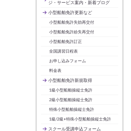
ジ・サービス案内・新着ブログ
小型船舶免許更新など
小型船舶免許失効再交付
小型船舶免許紛失再交付
小型船舶免許訂正
全国講習日程表
お申し込みフォーム
料金表
小型船舶免許新規取得
1級小型船舶操縦士免許
2級小型船舶操縦士免許
特殊小型船舶操縦士免許
1級/2級+特殊小型船舶操縦士免許
スクール受講申込フォーム