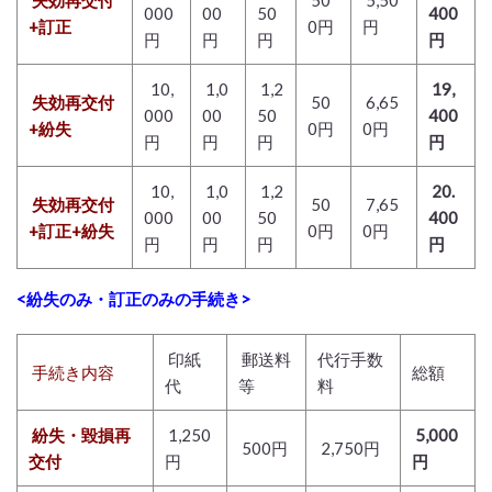
失効再交付
50
5,50
000
00
50
400
+訂正
0円
円
円
円
円
円
10,
1,0
1,2
19,
失効再交付
50
6,65
000
00
50
400
+紛失
0円
0円
円
円
円
円
10,
1,0
1,2
20.
失効再交付
50
7,65
000
00
50
400
+訂正+紛失
0円
0円
円
円
円
円
<紛失のみ・訂正のみの手続き>
印紙
郵送料
代行手数
手続き内容
総額
代
等
料
紛失・毀損再
1,250
5,000
500円
2,750円
交付
円
円