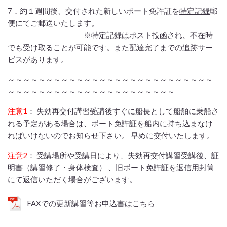
7．
約１週間後
、交付された新しいボート免許証を
特定記録
郵
便にてご郵送いたします。
※特定記録はポスト投函され、不在時
でも受け取ることが可能です。また配達完了までの追跡サー
ビスがあります。
～～～～～～～～～～～～～～～～～～～～～～～～～～～
～～～～～～～～～～～～～～～～～～～～～～
注意1
： 失効再交付講習受講後すぐに船長として船舶に乗船さ
れる予定がある場合は、ボート免許証を船内に持ち込まなけ
ればいけないのでお知らせ下さい。 早めに交付いたします。
注意2
： 受講場所や受講日により、失効再交付講習受講後、証
明書（講習修了・身体検査） 、旧ボート免許証を返信用封筒
にて返信いただく場合がございます。
FAXでの更新講習等お申込書はこちら