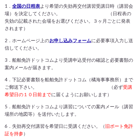
1．
全国の
日程表
より希望の失効再交付講習受講日時（講習会
場）を決定してください。 （日程表の
失効の記載された会場をお選びください。３ヶ月ごとに発表
されます）
2．ホームページ上の
お申し込みフォーム
に必要事項入力し送
信してください。
3．船舶免許ドットコムより受講申込受付の確認と必要書類の
案内メールが届きます。
4．下記必要書類を船舶免許ドットコム（橘海事事務所）まで
ご郵送下さい。 （必ず
受講
希望日の１０日前
まで
に届くようにお願いします）
5．船舶免許ドットコムより講習についての案内メール（講習
場所の地図等）を送付いたします。
6．失効再交付講習を希望日に受講ください。（
旧ボート免許
証を持参
）