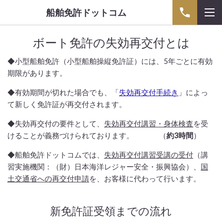
船舶免許ドットコム
ボート免許の失効再交付とは
◆小型船舶免許（小型船舶操縦免許証）には、5年ごとに有効
期限があります。
◆
有効期間が切れた場合でも、「
失効再交付手続き
」によっ
て新しく免許証が再交付されます。
◆失効再交付の要件として、
失効再交付講習・身体検査
を受
けることが義務づけられております。 （
約3時間
）
◆船舶免許ドットコムでは、
失効再交付講習受講の受付
（講
習実施機関：（財）日本海洋レジャー安全・振興協会）、
国
土交通省への再交付申請
を、
お客様に代わって行います。
新免許証受領までの流れ