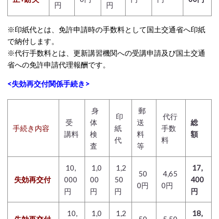
円
円
※印紙代とは、免許申請時の手数料として国土交通省へ印紙
で納付します。
※代行手数料とは、更新講習機関への受講申請及び国土交通
省への免許申請代理報酬です。
<失効再交付関係手続き>
身
郵
印
代行
受
体
送
総
手続き内容
紙
手数
講料
検
料
額
代
料
査
等
10,
1,0
1,2
17,
50
4,65
失効再交付
000
00
50
400
0円
0円
円
円
円
円
10,
1,0
1,2
18,