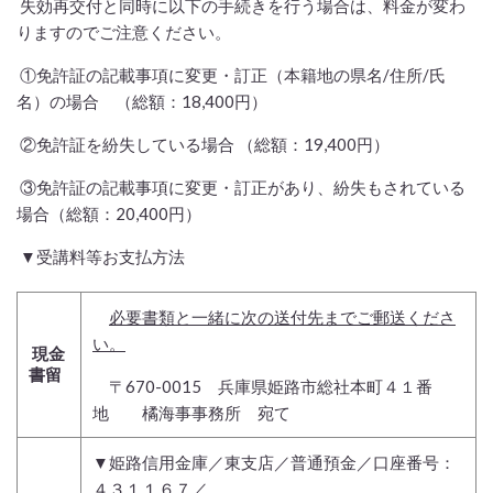
失効再交付と同時に以下の手続きを行う場合は、料金が変わ
りますのでご注意ください。
①免許証の記載事項に変更・訂正（本籍地の県名/住所/氏
名）の場合 （総額：18,400円）
②免許証を紛失している場合 （総額：19,400円）
③免許証の記載事項に変更・訂正があり、紛失もされている
場合（総額：20,400円）
▼受講料等お支払方法
必要書類と一緒に次の送付先までご郵送くださ
い。
現金
書留
〒670-0015 兵庫県姫路市総社本町４１番
地
橘海事事務所 宛て
▼姫路信用金庫／東支店／普通預金／口座番号：
４３１１６７／