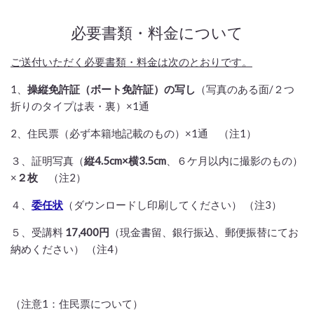
必要書類・料金について
ご送付いただく必要書類・料金は次のとおりです。
1、
操縦免許証（ボート免許証）の写し
（写真のある面/２つ
折りのタイプは表・裏）×1通
2、住民票（必ず本籍地記載のもの）×1通 （注1）
３、証明写真（
縦4.5cm×横3.5cm
、６ケ月以内に撮影のもの）
×
２枚
（注2）
４、
委任状
（ダウンロードし印刷してください） （注3）
５、受講料
17,400円
（現金書留、銀行振込、郵便振替にてお
納めください） （注4）
（注意1：住民票について）