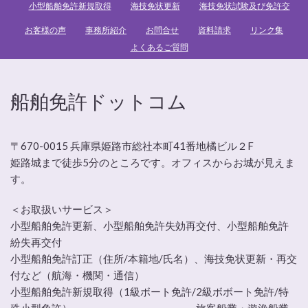
小型船舶免許新規取得
海技免状更新
海技免状試験及び免許交
お客様の声
事務所紹介
お問合せ
資料請求
リンク集
よくあるご質問
船舶免許ドットコム
〒670-0015 兵庫県姫路市総社本町41番地橘ビル２F
姫路城まで徒歩5分のところです。オフィスからお城が見えま
す。
＜お取扱いサービス＞
小型船舶免許更新、小型船舶免許失効再交付、小型船舶免許
紛失再交付
小型船舶免許訂正（住所/本籍地/氏名）、海技免状更新・再交
付など（航海・機関・通信）
小型船舶免許新規取得（1級ボート免許/2級ボボート免許/特
殊小型免許） 旅客船業・遊漁船業