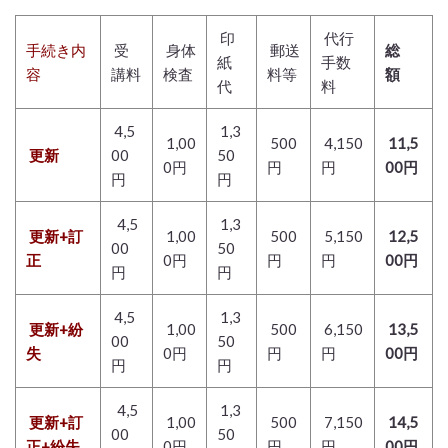
印
代行
手続き内
受
身体
郵送
総
紙
手数
容
講料
検査
料等
額
代
料
4,5
1,3
1,00
500
4,150
11,5
更新
00
50
0円
円
円
00円
円
円
4,5
1,3
更新+訂
1,00
500
5,150
12,5
00
50
正
0円
円
円
00円
円
円
4,5
1,3
更新+紛
1,00
500
6,150
13,5
00
50
失
0円
円
円
00円
円
円
4,5
1,3
更新+訂
1,00
500
7,150
14,5
00
50
正+紛失
0円
円
円
00円