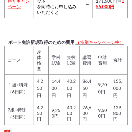
特別キャン
ット
171,600円⇒
1
→
ペーン
を同時にお申し込み
55,000円
いただくと
ボート免許新規取得のための費用
（特別キャンペーン中）
身
体
学科
実技
講習
申請
コース
合計
検
試験
試験
費用
費用
査
4,2
14,4
40,2
86,4
155,
１級+特殊
9,70
50
00
00
50
000
（6日間）
0円
円
円
円
円
円
4,2
40,2
76,6
139,
2級+特殊
9,25
9,50
50
00
00
800
0円
0円
（5日間）
円
円
円
円