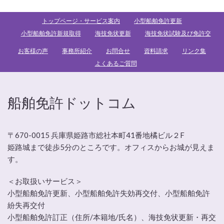
トップページ・サービス案内
小型船舶免許更新
小型船舶免許新規取得
海技免状更新
海技免状試験及び免許交
お客様の声
事務所紹介
お問合せ
資料請求
リンク集
よくあるご質問
船舶免許ドットコム
〒670-0015 兵庫県姫路市総社本町41番地橘ビル２F
姫路城まで徒歩5分のところです。オフィスからお城が見えま
す。
＜お取扱いサービス＞
小型船舶免許更新、小型船舶免許失効再交付、小型船舶免許
紛失再交付
小型船舶免許訂正（住所/本籍地/氏名）、海技免状更新・再交