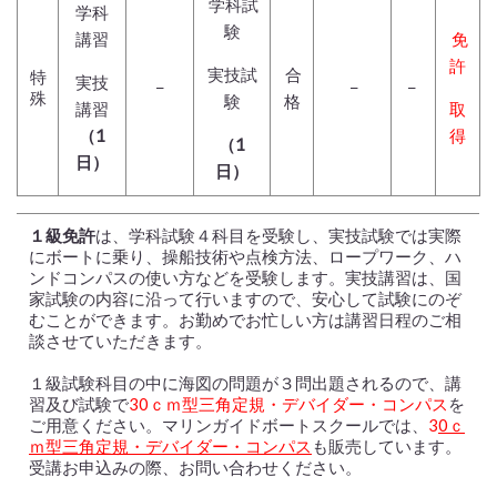
学科試
学科
験
講習
免
許
実技試
合
特
実技
−
−
−
殊
験
格
講習
取
（1
得
（1
日）
日）
１級免許
は、学科試験４科目を受験し、実技試験では実際
にボートに乗り、操船技術や点検方法、ロープワーク、ハ
ンドコンパスの使い方などを受験します。実技講習は、国
家試験の内容に沿って行いますので、安心して試験にのぞ
むことができます。お勤めでお忙しい方は講習日程のご相
談させていただきます。
１級試験科目の中に海図の問題が３問出題されるので、講
習及び試験で
30ｃｍ型三角定規・デバイダー・コンパス
を
ご用意ください。マリンガイドボートスクールでは、
3
0ｃ
ｍ型三角定規・デバイダー・コンパス
も販売しています。
受講お申込みの際、お問い合わせください。