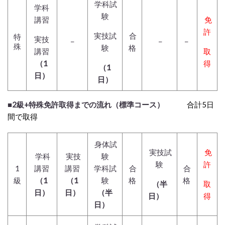
学科試
学科
験
講習
免
許
実技試
合
特
実技
−
−
−
殊
験
格
講習
取
（1
得
（1
日）
日）
■2級+特殊免許取得までの流れ（標準コース）
合計5日
間で取得
身体試
実技
試
免
学科
実技
験
験
許
1
講習
講習
学科試
合
合
級
（1
（1
験
格
格
（半
取
日）
日）
（半
日）
得
日）