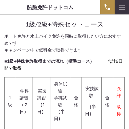
船舶免許ドットコム
1級/2級+特殊セットコース
ボート免許と水上バイク免許を同時に取得したい方におすす
めです
キャンペーン中で低料金で取得できます
■1級+特殊免許取得までの流れ（標準コース）
合計6日
間で取得
身体試
実技
試
免
学科
実技
験
験
許
1
講習
講習
学科試
合
合
級
（２
（1
験
格
格
（半
取
日）
日）
（半
日）
得
日）