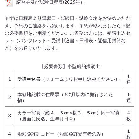
講習会及び試験日程表(2025年）
まずは日程表より講習日・試験日・試験会場をお決めいただ
き、予約のご連絡をお願いします。予約が取れましたら下記
の必要書類をご用意ください。ご希望の方には、受講申込セ
ット（パンフレット・受講申込書・日程表・返信用封筒な
ど）をお送りいたします。
【必要書類】小型船舶操縦士
１
1
受講申込書
（フォームよりお申し込みください）
通
本籍地記載の住民票（６ｹ月以内に発行された
１
2
物）
通
カラー写真（縦４．５cm×横３．５cm）同一写真
４
3
（裏面に氏名、生年月日を）
枚
１
4
船舶免許証コピー（船舶免許受有者のみ）
枚