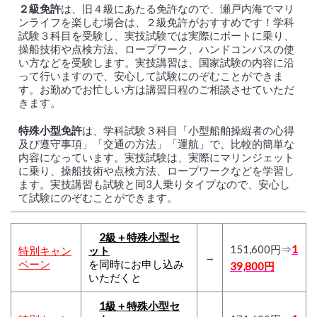
２級免許
は、旧４級にあたる免許なので、瀬戸内海でマリ
ンライフを楽しむ場合は、２級免許がおすすめです！学科
試験３科目を受験し、実技試験では実際にボートに乗り、
操船技術や点検方法、ロープワーク、ハンドコンパスの使
い方などを受験します。実技講習は、国家試験の内容に沿
って行いますので、安心して試験にのぞむことができま
す。お勤めでお忙しい方は講習日程のご相談させていただ
きます。
特殊小型免許
は、学科試験３科目「小型船舶操縦者の心得
及び遵守事項」「交通の方法」「運航」で、比較的簡単な
内容になっています。実技試験は、実際にマリンジェット
に乗り、操船技術や点検方法、ロープワークなどを学習し
ます。実技講習も試験と同3人乗りタイプなので、安心し
て試験にのぞむことができます。
2級＋特殊小型セ
151,600円⇒
1
特別キャン
ット
→
ペーン
を同時にお申し込み
39,800円
いただくと
1級＋特殊小型セ