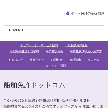
ボート免許の基礎知識
MENU
トップページ・サービス案内
小型船舶免許更新
小型船舶免許新規取得
海技免状更新
海技免状試験及び免許交
お客様の声
事務所紹介
お問合せ
資料請求
リンク集
よくあるご質問
船舶免許ドットコム
〒670-0015 兵庫県姫路市総社本町41番地橘ビル２F
姫路城まで徒歩5分のところです。オフィスからお城が見えま