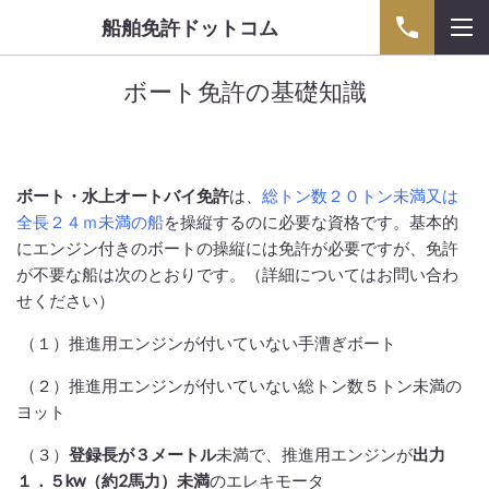
船舶免許ドットコム
ボート免許の基礎知識
ボート・水上オートバイ免許
は、
総トン数２０トン未満又は
全長２４ｍ未満の船
を操縦するのに必要な資格です。基本的
にエンジン付きのボートの操縦には免許が必要ですが、免許
が不要な船は次のとおりです。（詳細についてはお問い合わ
せください）
（１）推進用エンジンが付いていない手漕ぎボート
（２）推進用エンジンが付いていない総トン数５トン未満の
ヨット
（３）
登録長が３メートル
未満で、推進用エンジンが
出力
１．５kw（約2馬力）未満
のエレキモータ